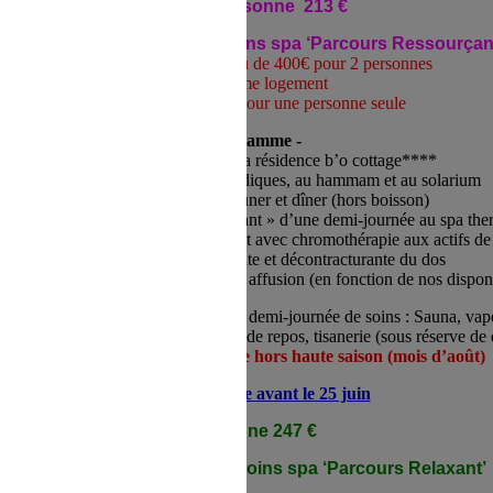
ant’ 2 personnes 340 € -
1 personne 213 €
éjour 2 jours/1 nuit avec 3 soins spa ‘Parcours Ressourçan
170€/pers soit 340€ au lieu de 400€ pour 2 personnes
dans le même logement
213€ au lieu de 250€ pour une personne seule
- Programme -
1 nuit en studio bouleau à la résidence b’o cottage****
Inclus l’accès aux bassins aqualudiques, au hammam et au solarium
Demi-pension : petit-déjeuner et dîner (hors boisson)
rfait de 3 soins « Parcours Ressourçant » d’une demi-journée au spa ther
sur mesure hydromassant ou apaisant avec chromothérapie aux actifs 
1 application d'argile relaxante et décontracturante du dos
e générale au jet ou 1 douche sous affusion (en fonction de nos disponi
x activités libres du spa pendant la demi-journée de soins : Sauna, va
thermale, couloir de marche, salles de repos, tisanerie (sous réserve de 
Offre valable 1 an de date à date hors haute saison (mois d’août)
Réservez en ligne avant le 25 juin
 - 2 personnes 408 € - 1 personne 247 €