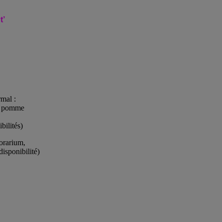
t’
mal :
de pomme
bilités)
porarium,
disponibilité)